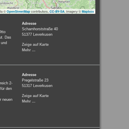
ata ©
contributors,
, Imagery ©
OpenStreetMap
CC-BY-SA
Mapbox
Adresse
Scharnhorststraße 40
Otto
51377
Leverkusen
ut. Das
 und
Zeige auf Karte
Mehr ...
Adresse
Pregelstraße 23
reich 2-
51317
Leverkusen
für den
Zeige auf Karte
r neuen
Mehr ...