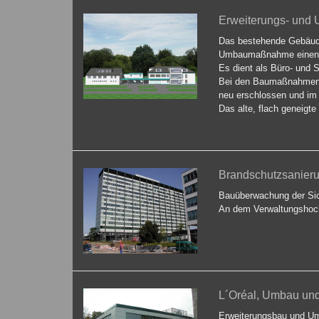
Erweiterungs- un
Das bestehende Gebäude
Umbaumaßnahme einen un
Es dient als Büro- und
Bei den Baumaßnahmen w
neu erschlossen und im
Das alte, flach geneigt
Dachgauben ersetzt. So
Brandschutzsanier
Bauüberwachung der Sic
An dem Verwaltungshoch
L´Oréal, Umbau und
Erweiterungsbau und Um