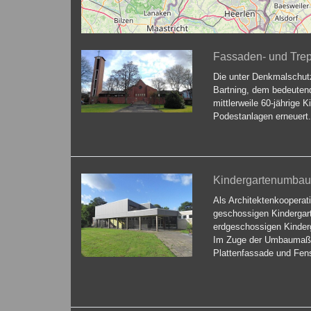
Fassaden- und Trep
Die unter Denkmalschut
Bartning, dem bedeutend
mittlerweile 60-jährige
Podestanlagen erneuert.
Kindergartenumbau
Als Architektenkooperat
geschossigen Kindergart
erdgeschossigen Kinder
Im Zuge der Umbaumaßna
Plattenfassade und Fens
In dem 3-gruppigen Kin
Nebenräume saniert und 