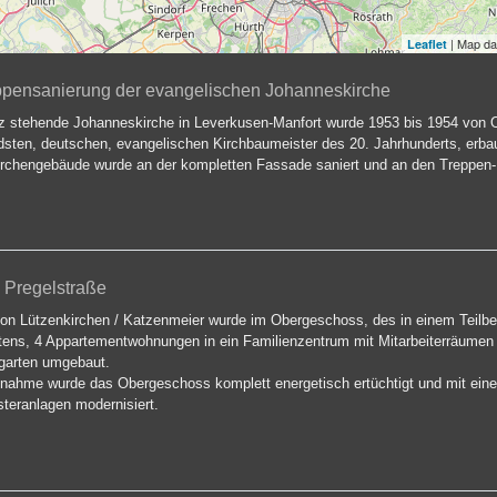
| Map d
Leaflet
pensanierung der evangelischen Johanneskirche
z stehende Johanneskirche in Leverkusen-Manfort wurde 1953 bis 1954 von 
sten, deutschen, evangelischen Kirchbaumeister des 20. Jahrhunderts, erba
 Kirchengebäude wurde an der kompletten Fassade saniert und an den Treppen-
 Pregelstraße
ion Lützenkirchen / Katzenmeier wurde im Obergeschoss, des in einem Teilbe
ens, 4 Appartementwohnungen in ein Familienzentrum mit Mitarbeiterräumen 
garten umgebaut.
hme wurde das Obergeschoss komplett energetisch ertüchtigt und mit eine
teranlagen modernisiert.
dergarten im Erdgeschoss wurden das Leiterinnenzimmer, Sanitärräume und
modernisiert.