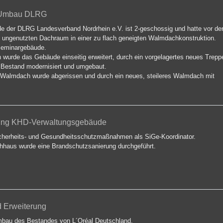
d Umbau DLRG
 der DLRG Landesverband Nordrhein e.V. ist 2-geschossig und hatte vor de
genutzten Dachraum in einer zu flach geneigten Walmdachkonstruktion.
 Seminargebäude.
urde das Gebäude einseitig erweitert, durch ein vorgelagertes neues Trep
 Bestand modernisiert und umgebaut.
e Walmdach wurde abgerissen und durch ein neues, steileres Walmdach mit
mit wurde die Möglichkeit einer Dachgeschossnutzung ermöglicht.
ung KHD-Verwaltungsgebäude
herheits- und Gesundheitsschutzmaßnahmen als SiGe-Koordinator.
haus wurde eine Brandschutzsanierung durchgeführt.
 Erweiterung
bau des Bestandes von L´Oréal Deutschland.